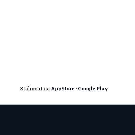
Stáhnout na
AppStore
·
Google Play