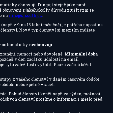
aticky obnovují. Fungují stejně jako např.
ké obnovení z jakéhokoliv důvodu zrušit (tím se
te na
info@cfsouth.cz
.
např. z 9 na 13 lekcí měsíčně), je potřeba napsat na
 členství. Nový typ členství si mezitím můžete
 se automaticky
neobnovují
.
 zranění, nemoci nebo dovolené.
Minimální doba
později v den začátku události na email
 tyto záležitosti vyřídit. Pauza začíná běžet
stupy z vašeho členství v daném časovém období,
o období nebo zpětně vracet.
ěsíc. Pokud členství končí např. za týden, možnost
uhodobých členství prosíme o informaci 1 měsíc před