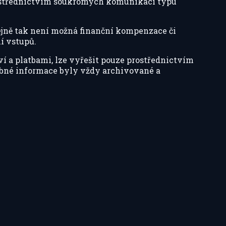
prostřednictvím soukromých komunikací typu
ejně tak není možná finanční kompenzace či
í vstupů.
ví a platbami, lze vyřešit pouze prostřednictvím
řebné informace byly vždy archivované a