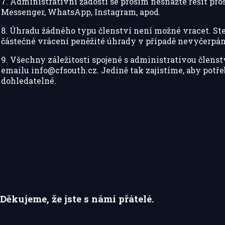
7. Administrativní žádosti se prosím nesnažte řešit 
Messenger, WhatsApp, Instagram, apod.
8. Úhradu žádného typu členství není možné vracet. St
částečné vrácení peněžité úhrady v případě nevyčerpán
9. Všechny záležitosti spojené s administrativou členst
emailu info@cfsouth.cz. Jedině tak zajistíme, aby pot
dohledatelné.
Děkujeme, že jste s námi přátelé.