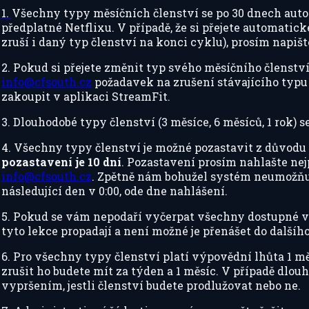
1.
Všechny typy měsíčních členství se po 30 dnech autom
předplatné Netflixu. V případě, že si přejete automatic
zruší i daný typ členství na konci cyklu), prosím napiš
2. Pokud si přejete změnit typ svého měsíčního členství (
info@cfsouth.cz
požadavek na zrušení stávajícího typu
zakoupit v aplikaci StreamFit.
3. Dlouhodobé typy členství (3 měsíce, 6 měsíců, 1 rok)
4. Všechny typy členství je možné pozastavit z důvodu
pozastavení je 10 dní
. Pozastavení prosím nahlašte nej
info@cfsouth.cz
. Zpětně nám bohužel systém neumožňuje
následující den v 0:00, ode dne nahlášení.
5. Pokud se vám nepodaří vyčerpat všechny dostupné v
tyto lekce propadají a není možné je přenášet do dalšíh
6. Pro všechny typy členství platí výpovědní lhůta 1 m
zrušit ho budete mít za týden a 1 měsíc. V případě dlo
vypršením, jestli členství budete prodlužovat nebo ne.